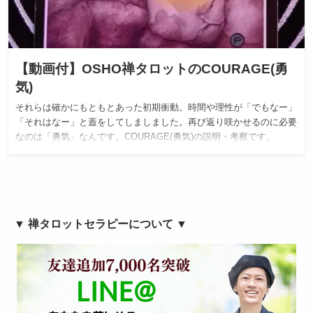
【動画付】OSHO禅タロットのCOURAGE(勇
気)
それらは確かにもともとあった初期衝動。時間や理性が「でもなー」
「それはなー」と蓋をしてしましました。再び返り咲かせるのに必要
なのは「勇気」なんです。COURAGE(勇気)の説明・考察です。
▼ 禅タロットセラピーについて ▼