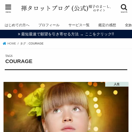
menu
search
はじめての方へ
プロフィール
サービス一覧
鑑定の感想
全
最短最速で願望を引き寄せる方法 → ここをクリック!!
HOME
タグ : COURAGE
COURAGE
人生