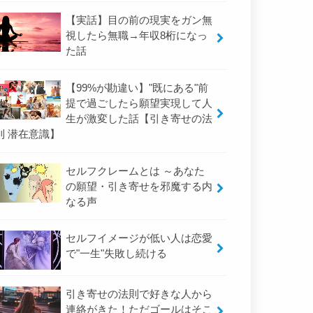
【実話】目の前の現実をガン無
視したら無職→年収8桁になっ
た話
【99%が勘違い】"既にある"前
提で過ごしたら願望実現して人
生が激変した話【引き寄せの法
則 潜在意識】
セルフクレームとは ～あなた
の願望・引き寄せを邪魔する内
なる声
セルフイメージが低い人は恋愛
で"一生"失敗し続ける
引き寄せの法則で好きな人から
連絡がきた！ただゴールはそこ