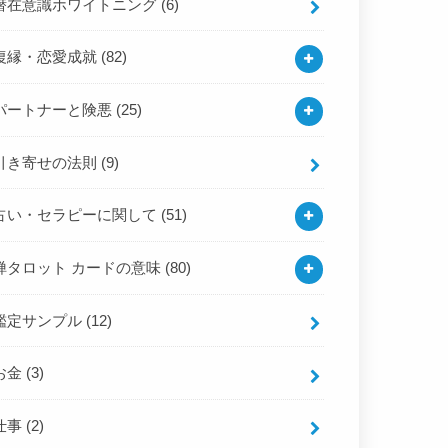
潜在意識ホワイトニング
(6)
復縁・恋愛成就
(82)
パートナーと険悪
(25)
引き寄せの法則
(9)
占い・セラピーに関して
(51)
禅タロット カードの意味
(80)
鑑定サンプル
(12)
お金
(3)
仕事
(2)