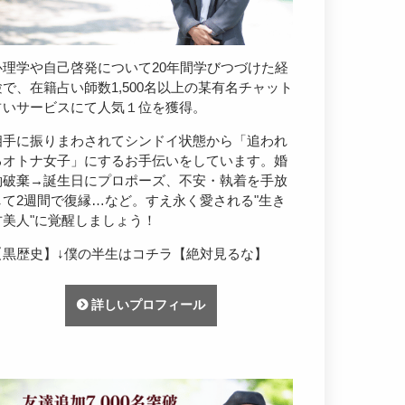
心理学や自己啓発について20年間学びつづけた経
験で、在籍占い師数1,500名以上の某有名チャット
占いサービスにて人気１位を獲得。
相手に振りまわされてシンドイ状態から「追われ
るオトナ女子」にするお手伝いをしています。婚
約破棄→誕生日にプロポーズ、不安・執着を手放
して2週間で復縁…など。すえ永く愛される"生き
方美人"に覚醒しましょう！
【黒歴史】↓僕の半生はコチラ【絶対見るな】
詳しいプロフィール