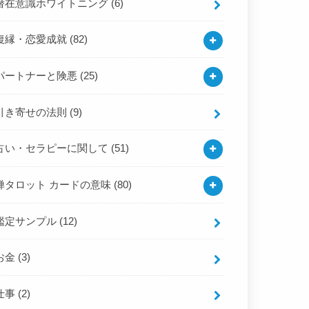
潜在意識ホワイトニング
(6)
復縁・恋愛成就
(82)
パートナーと険悪
(25)
引き寄せの法則
(9)
占い・セラピーに関して
(51)
禅タロット カードの意味
(80)
鑑定サンプル
(12)
お金
(3)
仕事
(2)