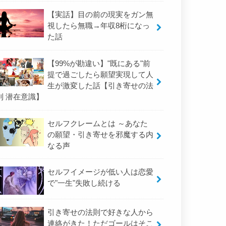
【実話】目の前の現実をガン無
視したら無職→年収8桁になっ
た話
【99%が勘違い】"既にある"前
提で過ごしたら願望実現して人
生が激変した話【引き寄せの法
則 潜在意識】
セルフクレームとは ～あなた
の願望・引き寄せを邪魔する内
なる声
セルフイメージが低い人は恋愛
で"一生"失敗し続ける
引き寄せの法則で好きな人から
連絡がきた！ただゴールはそこ