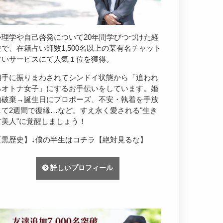
心理学や自己啓発について20年間学びつづけた経
験で、在籍占い師数1,500名以上の某有名チャット
占いサービスにて人気１位を獲得。
相手に振りまわされてシンドイ状態から「追われ
るオトナ女子」にするお手伝いをしています。婚
約破棄→誕生日にプロポーズ、不安・執着を手放
して2週間で復縁…など。すえ永く愛される"生き
方美人"に覚醒しましょう！
【黒歴史】↓僕の半生はコチラ【絶対見るな】
詳しいプロフィール