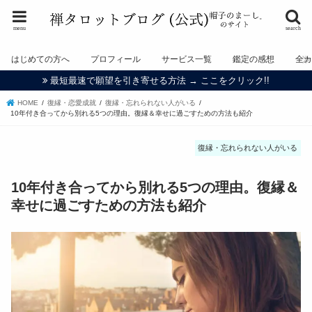
menu
search
はじめての方へ
プロフィール
サービス一覧
鑑定の感想
全
最短最速で願望を引き寄せる方法 → ここをクリック!!
HOME
復縁・恋愛成就
復縁・忘れられない人がいる
10年付き合ってから別れる5つの理由。復縁＆幸せに過ごすための方法も紹介
復縁・忘れられない人がいる
10年付き合ってから別れる5つの理由。復縁＆
幸せに過ごすための方法も紹介