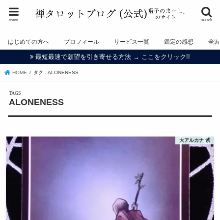
menu
search
はじめての方へ
プロフィール
サービス一覧
鑑定の感想
全
最短最速で願望を引き寄せる方法 → ここをクリック!!
HOME
タグ : ALONENESS
ALONENESS
大アルカナ 紫