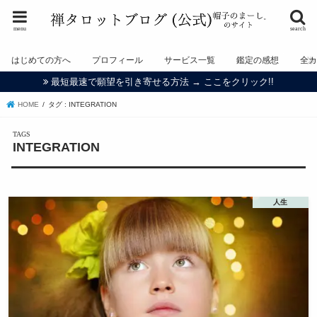
menu
search
はじめての方へ
プロフィール
サービス一覧
鑑定の感想
全
最短最速で願望を引き寄せる方法 → ここをクリック!!
HOME
タグ : INTEGRATION
INTEGRATION
人生