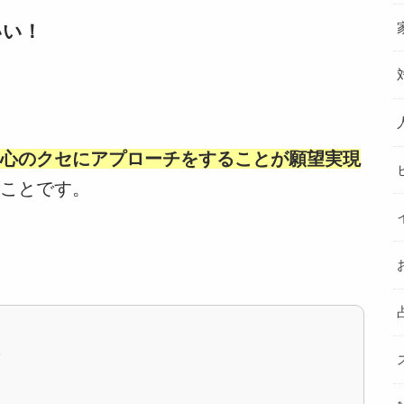
いい！
心のクセにアプローチをすることが願望実現
ことです。
。