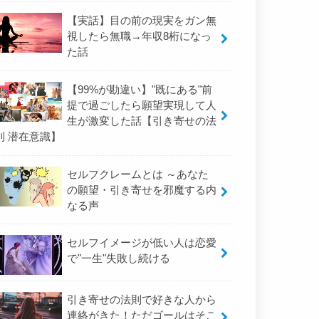
【実話】目の前の現実をガン無
視したら無職→年収8桁になっ
た話
【99%が勘違い】"既にある"前
提で過ごしたら願望実現して人
生が激変した話【引き寄せの法
則 潜在意識】
セルフクレームとは ～あなた
の願望・引き寄せを邪魔する内
なる声
セルフイメージが低い人は恋愛
で"一生"失敗し続ける
引き寄せの法則で好きな人から
連絡がきた！ただゴールはそこ