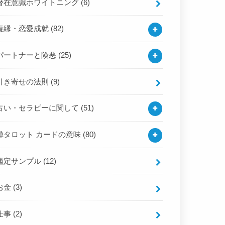
潜在意識ホワイトニング
(6)
復縁・恋愛成就
(82)
パートナーと険悪
(25)
引き寄せの法則
(9)
占い・セラピーに関して
(51)
禅タロット カードの意味
(80)
鑑定サンプル
(12)
お金
(3)
仕事
(2)