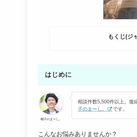
もくじ(ジ
はじめに
相談件数5,500件以上
子のまーし。
です。
帽子のまーし。
こんなお悩みありませんか？