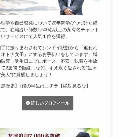
心理学や自己啓発について20年間学びつづけた経
験で、在籍占い師数1,500名以上の某有名チャット
占いサービスにて人気１位を獲得。
相手に振りまわされてシンドイ状態から「追われ
るオトナ女子」にするお手伝いをしています。婚
約破棄→誕生日にプロポーズ、不安・執着を手放
して2週間で復縁…など。すえ永く愛される"生き
方美人"に覚醒しましょう！
【黒歴史】↓僕の半生はコチラ【絶対見るな】
詳しいプロフィール