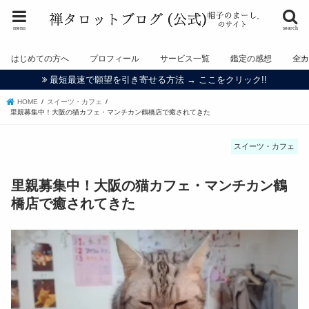
menu
search
はじめての方へ
プロフィール
サービス一覧
鑑定の感想
全
最短最速で願望を引き寄せる方法 → ここをクリック!!
HOME
スイーツ・カフェ
里親募集中！大阪の猫カフェ・マンチカン鶴橋店で癒されてきた
スイーツ・カフェ
里親募集中！大阪の猫カフェ・マンチカン鶴
橋店で癒されてきた