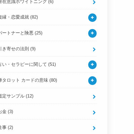
潜在意識ホワイトニング
(6)
復縁・恋愛成就
(82)
パートナーと険悪
(25)
引き寄せの法則
(9)
占い・セラピーに関して
(51)
禅タロット カードの意味
(80)
鑑定サンプル
(12)
お金
(3)
仕事
(2)