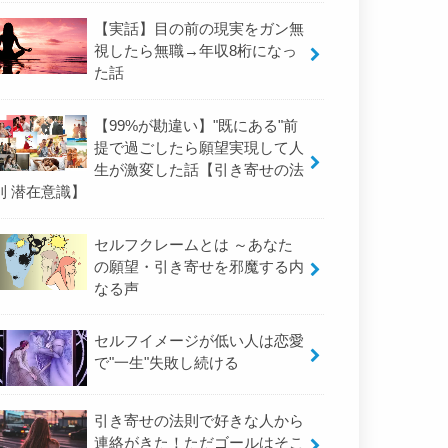
【実話】目の前の現実をガン無
視したら無職→年収8桁になっ
た話
【99%が勘違い】"既にある"前
提で過ごしたら願望実現して人
生が激変した話【引き寄せの法
則 潜在意識】
セルフクレームとは ～あなた
の願望・引き寄せを邪魔する内
なる声
セルフイメージが低い人は恋愛
で"一生"失敗し続ける
引き寄せの法則で好きな人から
連絡がきた！ただゴールはそこ