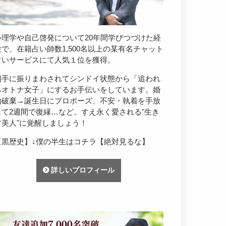
心理学や自己啓発について20年間学びつづけた経
験で、在籍占い師数1,500名以上の某有名チャット
占いサービスにて人気１位を獲得。
相手に振りまわされてシンドイ状態から「追われ
るオトナ女子」にするお手伝いをしています。婚
約破棄→誕生日にプロポーズ、不安・執着を手放
して2週間で復縁…など。すえ永く愛される"生き
方美人"に覚醒しましょう！
【黒歴史】↓僕の半生はコチラ【絶対見るな】
詳しいプロフィール