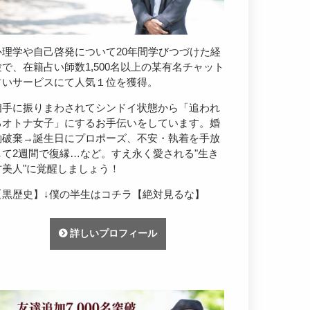
心理学や自己啓発について20年間学びつづけた経
験で、在籍占い師数1,500名以上の某有名チャット
占いサービスにて人気１位を獲得。
相手に振りまわされてシンドイ状態から「追われ
るオトナ女子」にするお手伝いをしています。婚
約破棄→誕生日にプロポーズ、不安・執着を手放
して2週間で復縁…など。すえ永く愛される"生き
方美人"に覚醒しましょう！
【黒歴史】↓僕の半生はコチラ【絶対見るな】
詳しいプロフィール