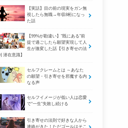
【実話】目の前の現実をガン無
視したら無職→年収8桁になっ
た話
【99%が勘違い】"既にある"前
提で過ごしたら願望実現して人
生が激変した話【引き寄せの法
則 潜在意識】
セルフクレームとは ～あなた
の願望・引き寄せを邪魔する内
なる声
セルフイメージが低い人は恋愛
で"一生"失敗し続ける
引き寄せの法則で好きな人から
連絡がきた！ただゴールはそこ