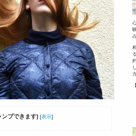
ャンプできます)
[
表示
]