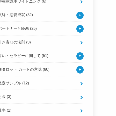
潜在意識ホワイトニング
(6)
復縁・恋愛成就
(82)
パートナーと険悪
(25)
引き寄せの法則
(9)
占い・セラピーに関して
(51)
禅タロット カードの意味
(80)
鑑定サンプル
(12)
お金
(3)
仕事
(2)