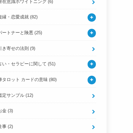
潜在意識ホワイトニング
(6)
復縁・恋愛成就
(82)
パートナーと険悪
(25)
引き寄せの法則
(9)
占い・セラピーに関して
(51)
禅タロット カードの意味
(80)
鑑定サンプル
(12)
お金
(3)
仕事
(2)