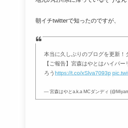
朝イチtwitterで知ったのですが、
本当に久しぶりのブログを更新！
【ご報告】宮森はやとはハイパーリ
ろう
https://t.co/xSlva7093p
pic.t
— 宮森はやとa.k.a MCダンディ (@Miya