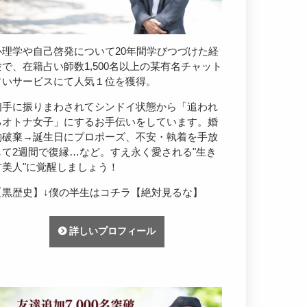
心理学や自己啓発について20年間学びつづけた経
験で、在籍占い師数1,500名以上の某有名チャット
占いサービスにて人気１位を獲得。
相手に振りまわされてシンドイ状態から「追われ
るオトナ女子」にするお手伝いをしています。婚
約破棄→誕生日にプロポーズ、不安・執着を手放
して2週間で復縁…など。すえ永く愛される"生き
方美人"に覚醒しましょう！
【黒歴史】↓僕の半生はコチラ【絶対見るな】
詳しいプロフィール