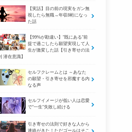
【実話】目の前の現実をガン無
視したら無職→年収8桁になっ
た話
【99%が勘違い】"既にある"前
提で過ごしたら願望実現して人
生が激変した話【引き寄せの法
則 潜在意識】
セルフクレームとは ～あなた
の願望・引き寄せを邪魔する内
なる声
セルフイメージが低い人は恋愛
で"一生"失敗し続ける
引き寄せの法則で好きな人から
連絡がきた！ただゴールはそこ