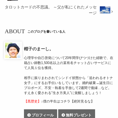
タロットカードの不思議。 ～父が私にくれたメッセ
ージ
ABOUT
このブログを書いている人
帽子のまーし。
心理学や自己啓発について20年間学びつづけた経験で、在
籍占い師数1,500名以上の某有名チャット占いサービスに
て人気１位を獲得。
相手に振りまわされてシンドイ状態から「追われるオトナ
女子」にするお手伝いをしています。婚約破棄→誕生日に
プロポーズ、不安・執着を手放して2週間で復縁…など。
すえ永く愛される"生き方美人"に覚醒しましょう！
【黒歴史】
↓僕の半生はコチラ【絶対見るな】
プロフィール
無料プレゼント