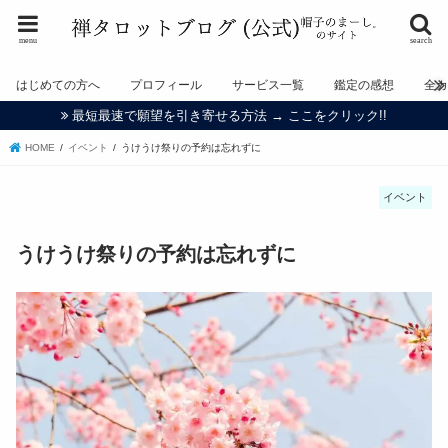
menu
search
はじめての方へ
プロフィール
サービス一覧
鑑定の感想
全
最短最速で願望を引き寄せる方法 → ここをクリック!!
HOME
イベント
うけうけ祭りの予約は忘れずに
イベント
うけうけ祭りの予約は忘れずに