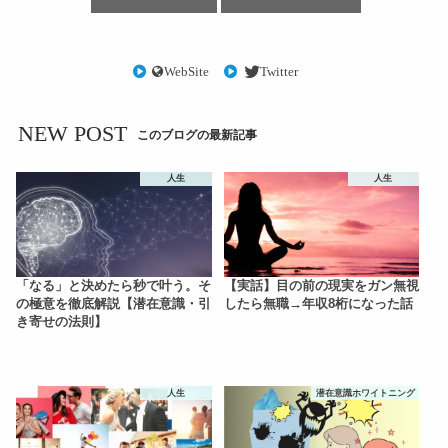
WebSite
Twitter
NEW POST
このブログの最新記事
人生
人生
「なる」と決めたら秒で叶う。そ
【実話】目の前の現実をガン無視
の極意を徹底解説【潜在意識・引
したら無職→年収8桁になった話
き寄せの法則】
人生
潜在意識ホワイトニング