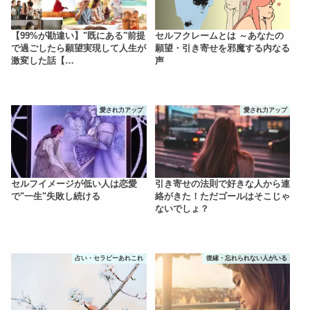
【99%が勘違い】"既にある"前提
セルフクレームとは ～あなたの
で過ごしたら願望実現して人生が
願望・引き寄せを邪魔する内なる
激変した話【…
声
愛され力アップ
愛され力アップ
セルフイメージが低い人は恋愛
引き寄せの法則で好きな人から連
で"一生"失敗し続ける
絡がきた！ただゴールはそこじゃ
ないでしょ？
占い・セラピーあれこれ
復縁・忘れられない人がいる