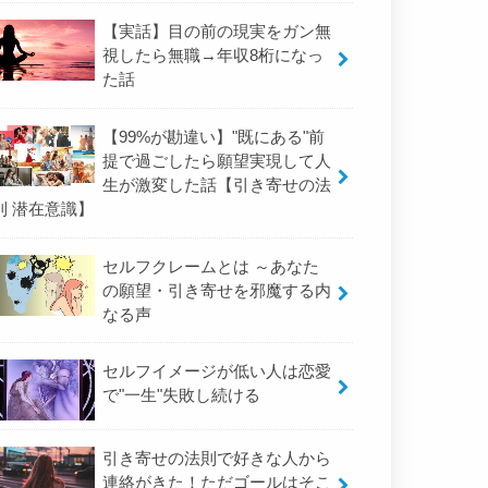
【実話】目の前の現実をガン無
視したら無職→年収8桁になっ
た話
【99%が勘違い】"既にある"前
提で過ごしたら願望実現して人
生が激変した話【引き寄せの法
則 潜在意識】
セルフクレームとは ～あなた
の願望・引き寄せを邪魔する内
なる声
セルフイメージが低い人は恋愛
で"一生"失敗し続ける
引き寄せの法則で好きな人から
連絡がきた！ただゴールはそこ