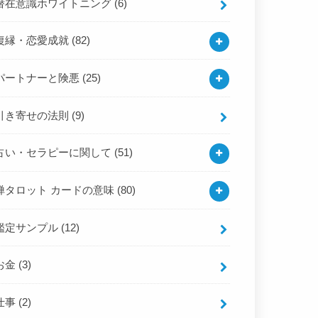
潜在意識ホワイトニング
(6)
復縁・恋愛成就
(82)
パートナーと険悪
(25)
引き寄せの法則
(9)
占い・セラピーに関して
(51)
禅タロット カードの意味
(80)
鑑定サンプル
(12)
お金
(3)
仕事
(2)