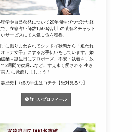
心理学や自己啓発について20年間学びつづけた経
験で、在籍占い師数1,500名以上の某有名チャット
占いサービスにて人気１位を獲得。
相手に振りまわされてシンドイ状態から「追われ
るオトナ女子」にするお手伝いをしています。婚
約破棄→誕生日にプロポーズ、不安・執着を手放
して2週間で復縁…など。すえ永く愛される"生き
方美人"に覚醒しましょう！
【黒歴史】↓僕の半生はコチラ【絶対見るな】
詳しいプロフィール