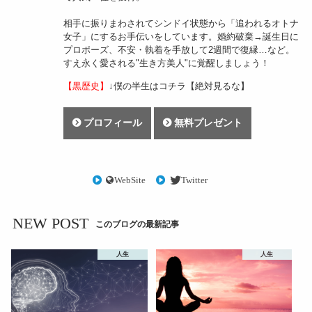
相手に振りまわされてシンドイ状態から「追われるオトナ
女子」にするお手伝いをしています。婚約破棄→誕生日に
プロポーズ、不安・執着を手放して2週間で復縁…など。
すえ永く愛される"生き方美人"に覚醒しましょう！
【黒歴史】
↓僕の半生はコチラ【絶対見るな】
プロフィール
無料プレゼント
WebSite
Twitter
NEW POST
このブログの最新記事
人生
人生