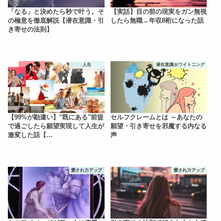
「なる」と決めたら秒で叶う。そ
【実話】目の前の現実をガン無視
の極意を徹底解説【潜在意識・引
したら無職→年収8桁になった話
き寄せの法則】
人生
潜在意識ホワイトニング
【99%が勘違い】"既にある"前提
セルフクレームとは ～あなたの
で過ごしたら願望実現して人生が
願望・引き寄せを邪魔する内なる
激変した話【…
声
愛され力アップ
愛され力アップ