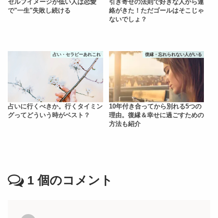
セルフイメージが低い人は恋愛
引き寄せの法則で好きな人から連
で"一生"失敗し続ける
絡がきた！ただゴールはそこじゃ
ないでしょ？
占い・セラピーあれこれ
復縁・忘れられない人がいる
占いに行くべきか。行くタイミン
10年付き合ってから別れる5つの
グってどういう時がベスト？
理由。復縁＆幸せに過ごすための
方法も紹介
1
個のコメント