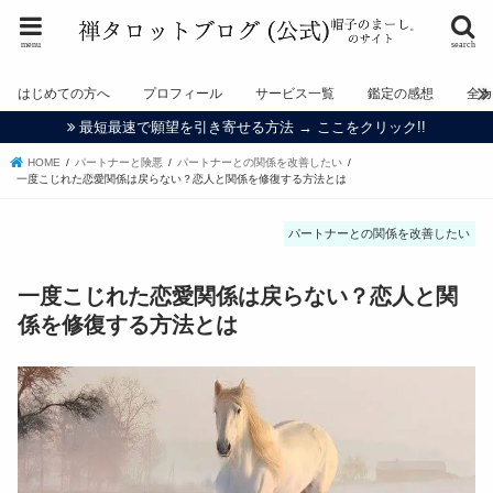
menu
search
はじめての方へ
プロフィール
サービス一覧
鑑定の感想
全
最短最速で願望を引き寄せる方法 → ここをクリック!!
HOME
パートナーと険悪
パートナーとの関係を改善したい
一度こじれた恋愛関係は戻らない？恋人と関係を修復する方法とは
パートナーとの関係を改善したい
一度こじれた恋愛関係は戻らない？恋人と関
係を修復する方法とは