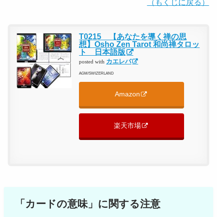
（もくじに戻る）
T0215 【あなたを導く禅の思
想】Osho Zen Tarot 和尚禅タロッ
ト 日本語版
カエレバ
posted with
AGM/SWIZERLAND
Amazon
楽天市場
「カードの意味」に関する注意