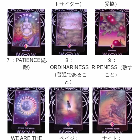
妥協）
トサイダー）
９：
８：
７：PATIENCE(忍
RIPENESS（熟す
ORDINARINESS
耐)
こと）
（普通であるこ
と）
WE ARE THE
ナイト：
ペイジ：