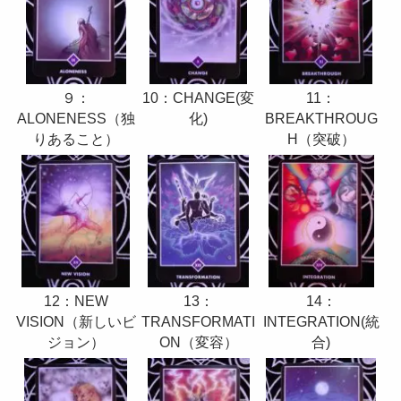
10：CHANGE(変
９：
11：
化)
ALONENESS（独
BREAKTHROUG
りあること）
H（突破）
13：
14：
12：NEW
TRANSFORMATI
INTEGRATION(統
VISION（新しいビ
ON（変容）
合)
ジョン）