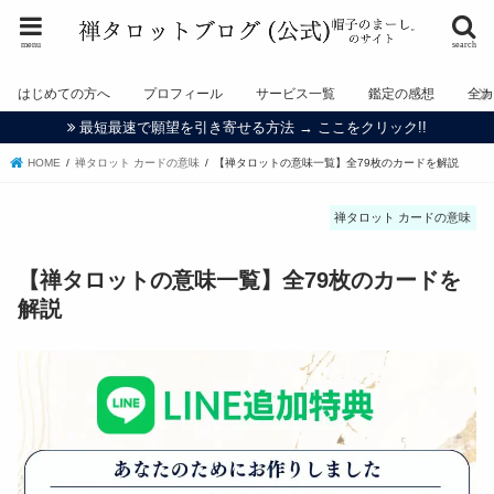
menu
search
はじめての方へ
プロフィール
サービス一覧
鑑定の感想
全
最短最速で願望を引き寄せる方法 → ここをクリック!!
HOME
禅タロット カードの意味
【禅タロットの意味一覧】全79枚のカードを解説
禅タロット カードの意味
【禅タロットの意味一覧】全79枚のカードを
解説