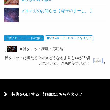
メルマガのお知らせ【 帽子のまーし。 】
禅タロット カードの意味
占い師・セラピストになりたい
■ 禅タロット講座・応用編
禅タロットは当たる？未来どうなるよりも●●が大切
と気付ける。さあ願望実現だ！
ABOUT
このブログを書いている人
特典をGETする！詳細はこちらをタップ
帽子のまーし。
心理学や自己啓発について20年間学びつづけた経験で、在
籍占い師数1,500名以上の某有名チャット占いサービスに