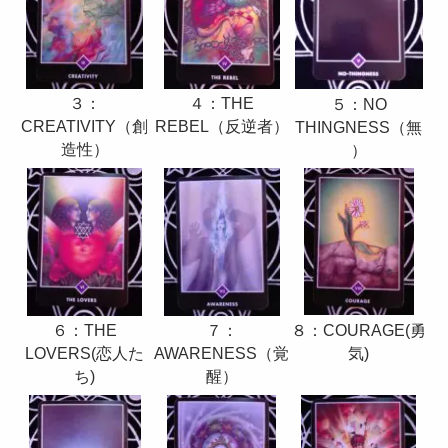
４：THE
３：
５：NO
REBEL（反逆者）
CREATIVITY（創
THINGNESS（無
造性）
）
８：COURAGE(勇
６：THE
７：
気)
LOVERS(恋人た
AWARENESS（覚
ち)
醒）